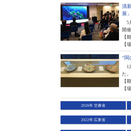
清新
展
5月
開
【期日
【場
“閩
1
た。
【期日
【場
2026年 甘粛省
2022年 広東省