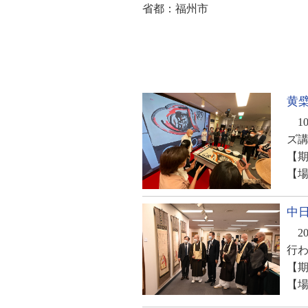
省都：福州市
黄
1
ズ講
【期日
【場
中
20
行
【期日
【場