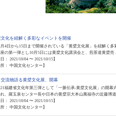
檗文化を紐解く多彩なイベントを開催
0月4日から15日まで開催されている「黄檗文化展」を紐解
座の第一弾とし10月5日には黄檗文化講演会と、煎茶道黄檗売 
： 2021/10/04 〜 2021/10/15】
所： 中国文化センター】
日交流物語る黄檗文化展、開幕
21福建省文化年第三弾として「一脈伝承‐黄檗文化展」の開幕式
われ、羅玉泉センター長や日本の黄檗宗大本山萬福寺の近藤博道
： 2021/10/04 〜 2021/10/15】
所： 中国文化センター】