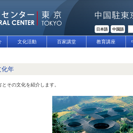
日本語
中国語
介
文化活動
百家講堂
教育講座
文化年
方とその文化を紹介します。