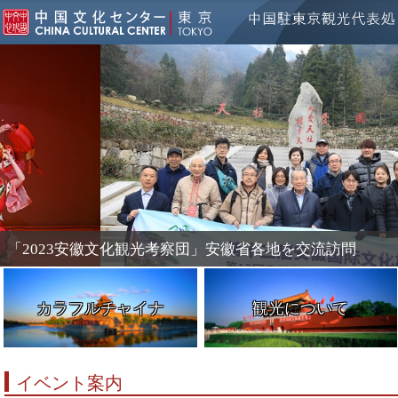
「2023安徽文化観光考察団」安徽省各地を交流訪問
カラフルチャイナ
観光について
イベント案内