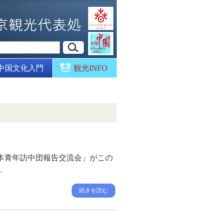
中国文化入門
観光INFO
度日本青年訪中団報告交流会」がこの
…
続きを読む