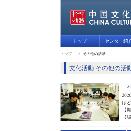
トップ
センター紹
トップ
その他の活動
文化活動 その他の活
「
20
ほど
【期日
【場