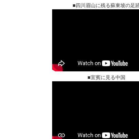
■四川眉山に残る蘇東坡の足
■宜賓に見る中国