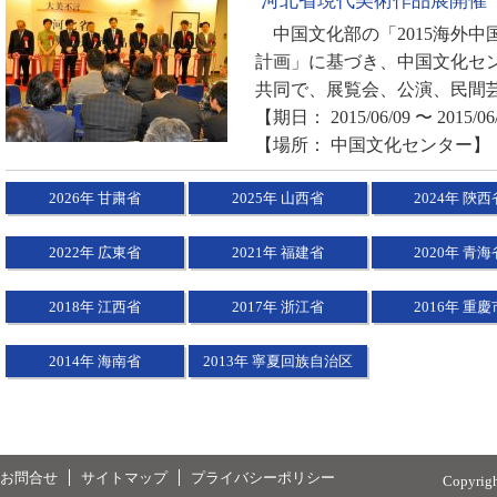
河北省現代美術作品展開催
中国文化部の「2015海外中
計画」に基づき、中国文化セ
共同で、展覧会、公演、民間芸
【期日： 2015/06/09 〜 2015/06
【場所： 中国文化センター】
2026年 甘粛省
2025年 山西省
2024年 陝西
2022年 広東省
2021年 福建省
2020年 青海
2018年 江西省
2017年 浙江省
2016年 重慶
2014年 海南省
2013年 寧夏回族自治区
お問合せ
サイトマップ
プライバシーポリシー
Copyrig