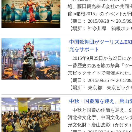
処、藤田観光株式会社の共同
節in箱根2015」のイベント
【期日： 2015/09/28 〜 2015/09
【場所： 神奈川県 箱根ホテ
中国歌舞団がツーリズムEX
光をサポート
2015年9月25日から27日
一番歴史のある旅の祭典「ツー
京ビックサイトで開催された。世
【期日： 2015/09/25 〜 2015/09
【場所： 東京都 東京ビック
中秋・国慶節を迎え、唐山
中秋と国慶の佳節を迎え、9月
河北省文化庁、中国文化セン
形文化財・唐山皮影（かげえ）