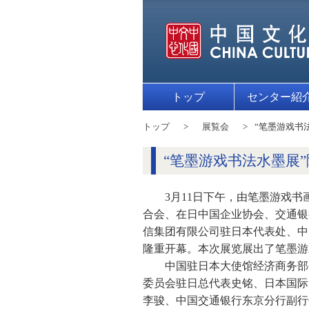
トップ
センター紹
トップ
展覧会
“笔墨游戏书
“笔墨游戏书法水墨展
3月11日下午，由笔墨游戏
合会、在日中国企业协会、交通银
信集团有限公司驻日本代表处、中
隆重开幕。本次展览展出了笔墨游
中国驻日本大使馆经济商务部
委员会驻日总代表史铭、日本国际
李骏、中国交通银行东京分行副行