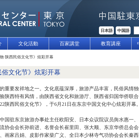
日本語
中国語
介
文化活動
百家講堂
教育講座
物·陕西民俗文化节》炫彩开幕
民俗文化节》炫彩开幕
的重要发祥地之一。文化底蕴深厚，旅游产品丰富，民俗风情独
验陕西特有风情，由陕西省文化和旅游厅、陕西省归国华侨联合
22陕西民俗文化节》，于6月21日在东京中国文化中心炫彩开幕
中国驻东京旅游办事处主任欧阳安、日本众议院议员舆水惠一、
流协会会长孙前进、名誉会长崔里田、张大顺、东京华侨总会会
、画家吕娟、皮影作家柴广义、全日本少林寺气功协会会长秦西