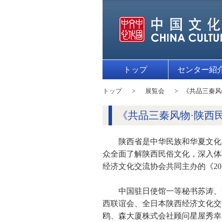
トップ
センター紹
トップ
展覧会
《共品三秦风
《共品三秦风物·陕西
陕西省是中华民族和华夏文化
众全面了解陕西民俗文化，深入体
经济文化交流协会共同主办的《20
中国驻日使馆一等秘书苏涛、
西联谊会、全日本陕西经济文化交
鸥、森大厦株式会社顾问星屋秀幸