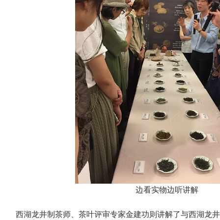
边看实物边听讲解
西湖龙井制茶师、茶叶评审专家金建功则讲解了与西湖龙井