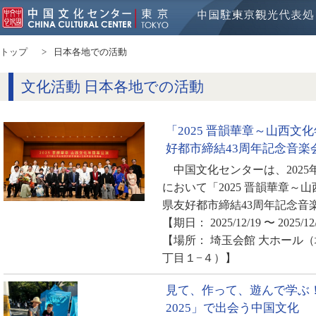
トップ
日本各地での活動
文化活動 日本各地での活動
「2025 晋韻華章～山西文
好都市締結43周年記念音楽
中国文化センターは、2025年
において「2025 晋韻華章～
県友好都市締結43周年記念音
【期日： 2025/12/19 〜 2025/12
【場所： 埼玉会館 大ホール
丁目１−４）】
見て、作って、遊んで学ぶ
2025」で出会う中国文化