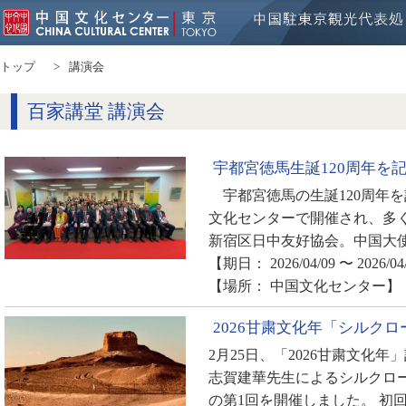
トップ
講演会
百家講堂 講演会
宇都宮徳馬生誕120周年を
宇都宮徳馬の生誕120周年を
文化センターで開催され、多
新宿区日中友好協会。中国大使
【期日： 2026/04/09 〜 2026/04
【場所： 中国文化センター】
2026甘粛文化年「シルク
2月25日、「2026甘粛文化
志賀建華先生によるシルクロ
の第1回を開催しました。 初