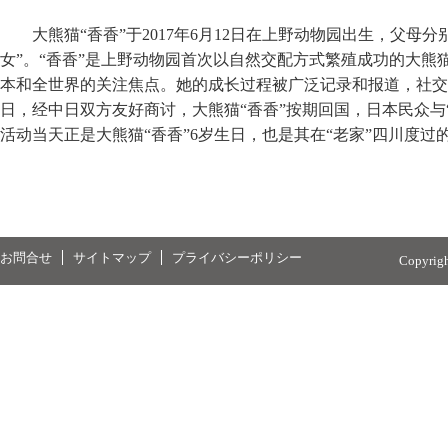
大熊猫“香香”于2017年6月12日在上野动物园出生，父母分
女”。“香香”是上野动物园首次以自然交配方式繁殖成功的大熊
本和全世界的关注焦点。她的成长过程被广泛记录和报道，社交媒
日，经中日双方友好商讨，大熊猫“香香”按期回国，日本民众与
活动当天正是大熊猫“香香”6岁生日，也是其在“老家”四川度过
お問合せ
サイトマップ
プライバシーポリシー
Copyrig