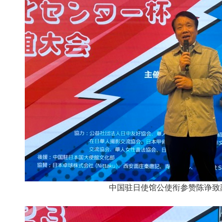
中国驻日使馆公使衔参赞陈诤致