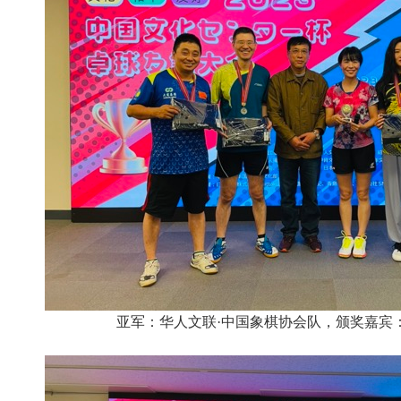
亚军：华人文联·中国象棋协会队，颁奖嘉宾