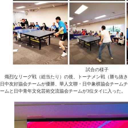
試合の様子
熾烈なリーグ戦（総当たり）の後、トーナメン戦（勝ち抜き
日中友好協会チームが優勝、華人文聯・日中象棋協会チームチ
ームと日中青年文化芸術交流協会チームが3位タイに入った。