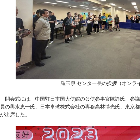
羅玉泉 センター長の挨拶（オンラ
開会式には、中国駐日本国大使館の公使参事官陳諍氏、参議
員の輿水恵一氏、日本卓球株式会社の専務高林博光氏、東京都
が出席した。