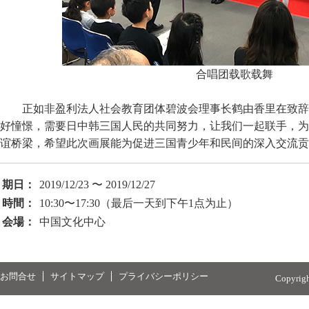
合唱团载歌载舞
正如非盈利法人社会教育团体碧波会理事长鹤由香里在致辞
好憧憬，需要日中韩三国人民的共同努力，让我们一起联手，为
谊桥梁，希望此次画展能为促进三国青少年和民间的深入交流贡
期日：
2019/12/23 〜 2019/12/27
時間：
10:30〜17:30（最后一天到下午1点为止）
会場：
中国文化中心
お問合せ
サイトマップ
プライバシーポリシー
Copyrig