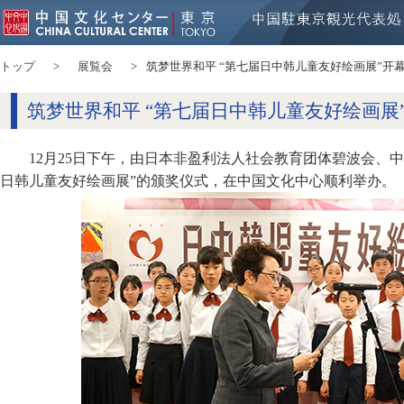
トップ
展覧会
筑梦世界和平 “第七届日中韩儿童友好绘画展”开
筑梦世界和平 “第七届日中韩儿童友好绘画展
12月25日下午，由日本非盈利法人社会教育团体碧波会、
日韩儿童友好绘画展”的颁奖仪式，在中国文化中心顺利举办。