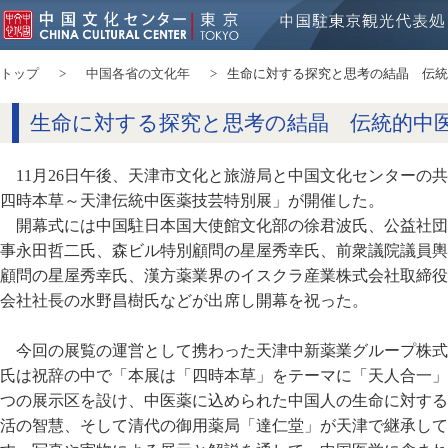
トップ
中国各省の文化年
生命に対する探究と思考の結晶 伝統
生命に対する探究と思考の結晶 伝統的中
11月26日午後、天津市文化と旅游局と中国文化センター
四時本草～天津伝統中医薬技芸特別展」が開催した。
開幕式には中国駐日本国大使館文化部の徐君波氏、公益社団
事永田哲二氏、森ビル特別顧問の星屋秀幸氏、前衆議院議員輿
顧問の星屋秀幸氏、漢方薬業界のイスクラ産業株式会社取締役
会社社長の水野昌樹氏などが出席し開幕を祝った。
今回の展覧の運営として携わった天津中新薬業グループ株式
氏は祝辞の中で「本展は「四時本草」をテーマに「天人合一」
つの展示区を設け、中医薬に込められた中国人の生命に対する
活の智慧、そして清代の御用薬局「達仁堂」が天津で継承して