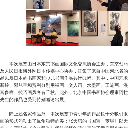
本次展览由日本东京书画国际文化交流协会主办，东京创丽
及人民日报海外网日本传媒中心协办，征集了来自中国河北省的
品以及日本的书画家和少儿书画作品共计81幅。其中，中国艺
新玲、郭丛芊和贾利分别用禅画、文人画、水墨画、工笔画、漫
富多样，技巧画风各有千秋。此外，北京中国书画协会理事阿拉
先生的作品也受到特别邀请出展。
除上述名家作品外，本次展览中青少年的作品也十分吸引眼
画的形式勾勒出了旦角独特的美；张天琪的《国宝・梦境》以天