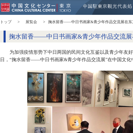
トップ
展覧会
掬水留香——中日书画家&青少年作品交流展在东
掬水留香——中日书画家&青少年作品交流展
为加强疫情形势下中日两国的民间文化互鉴以及青少年友好交流，
日，“掬水留香——中日书画家&青少年作品交流展”在中国文化