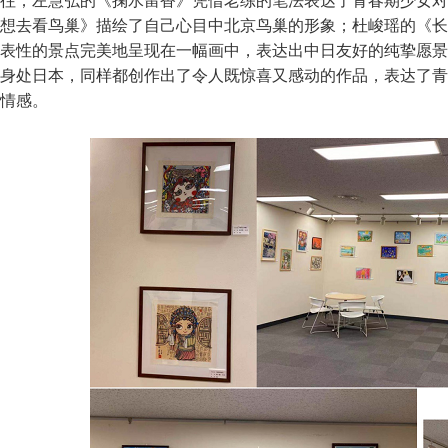
往；左慧弘的《掬水留香》凭借老练的笔法表达了青春期少女对
想去看鸟巢》描绘了自己心目中北京鸟巢的形象；杜峻瑶的《长
表性的景点完美地呈现在一幅画中，表达出中日友好的纯挚愿景
身处日本，同样都创作出了令人既惊喜又感动的作品，表达了青
情感。