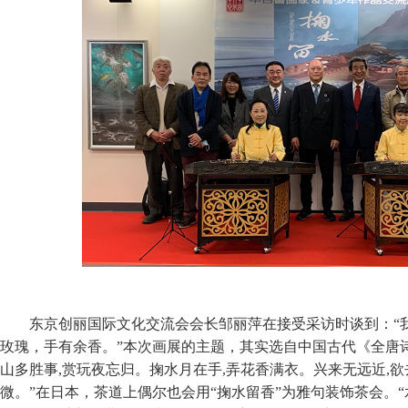
东京创丽国际文化交流会会长邹丽萍在接受采访时谈到：“我
玫瑰，手有余香。”本次画展的主题，其实选自中国古代《全唐
山多胜事,赏玩夜忘归。掬水月在手,弄花香满衣。兴来无远近,欲
微。”在日本，茶道上偶尔也会用“掬水留香”为雅句装饰茶会。