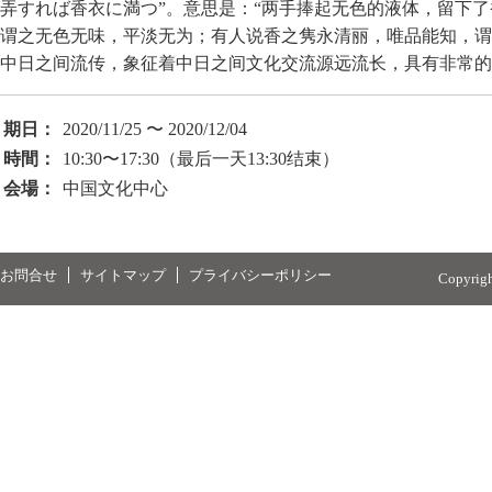
弄すれば香衣に満つ”。意思是：“两手捧起无色的液体，留下
谓之无色无味，平淡无为；有人说香之隽永清丽，唯品能知，谓
中日之间流传，象征着中日之间文化交流源远流长，具有非常的
期日：
2020/11/25 〜 2020/12/04
時間：
10:30〜17:30（最后一天13:30结束）
会場：
中国文化中心
お問合せ
サイトマップ
プライバシーポリシー
Copyrig