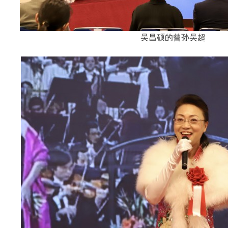
吴昌硕的曾孙吴超