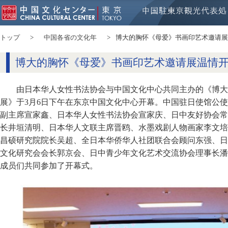
トップ
中国各省の文化年
博大的胸怀《母爱》书画印艺术邀请展
博大的胸怀《母爱》书画印艺术邀请展温情
由日本华人女性书法协会与中国文化中心共同主办的《博大
展》于3月6日下午在东京中国文化中心开幕。中国驻日使馆公
副主席宣家鑫、日本华人女性书法协会宣家庆、日中友好协会常
长井垣清明、日本华人文联主席晋鸥、水墨戏剧人物画家李文培
昌硕研究院院长吴超、全日本华侨华人社团联合会顾问东强、日
文化研究会会长郭京会、日中青少年文化艺术交流协会理事长潘
成员们共同参加了开幕式。