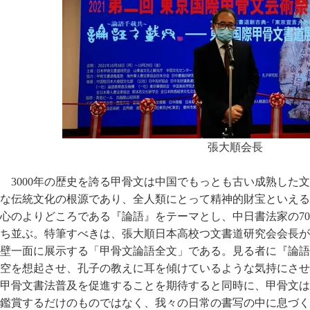
張大順会長
3000年の歴史を誇る甲骨文は中国でもっとも古い成熟した
な伝統文化の根源であり、全人類にとって精神的財宝といえる
心のよりどころである『論語』をテーマとし、中日書法家の7
ち並ぶ。特筆すべきは、張大順日本高校つ文書道研究会会長が
壁一面に展示する「甲骨文論語全文」である。見る者に『論語
空を想起させ、孔子の教えに耳を傾けているような気持にさせ
甲骨文書法普及を促進することを期待すると同時に、甲骨文は
鑑賞するだけのものではなく、我々の日常の書写の中に息づく