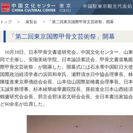
トップ
展覧会
「第二回東京国際甲骨文芸術祭」開幕
「第二回東京国際甲骨文芸術祭」開幕
10月18日、日本甲骨文書道研究会、中国文化センター、山
同で主催し、安陽美術学院、日本論語素読会、甲骨文書道亀鑑
際甲骨文芸術祭」が開幕した。開幕式には石永菁中国駐日大使
国際政治経済学者の浜田和幸氏、瀬野清水日中協会理事長、林
陳隆進東京華僑総会会長、山本信山国際架橋書会理事長、日本
玉誠常務理事、杉本綾華綾華書院院長、孫前進全日本山西経済
鶴廬研究会会長、郭京会郭沫若文研会会長、全日本書法家協会
ど60余名が出席した。