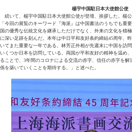
楊宇中国駐日本大使館公使
続いて、楊宇中国駐日本大使館公使が登壇、挨拶した。楊公
「今回の展覧のキーワード『海派』は中国書法のうちでも重要
国の優秀な伝統文化を継承しただけでなく、外来の文化を積極
に深い足跡を刻んだ。本年は中日平和友好条約締結45周年、昨
いてまた重要な一年である。林芳正外相が先週末に中国を訪問
いくつか日本を訪問している。両国が平和友好の精神を温め、
ることで、3年間のコロナによる交流の赤字、信任の赤字を解
係を築いていくことを期待する。」と述べた。