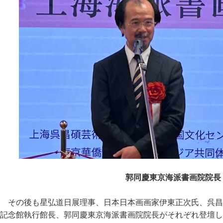
郭同慶東京海派書画院院長
その後も星弘道日展理事、日本日本画画家伊東正次氏、呉昌
記念館執行館長、郭同慶東京海派書画院院長がそれぞれ登壇し