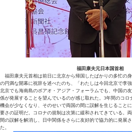
福田康夫元日本国首相
福田康夫元首相は前日に北京から帰国したばかりの多忙の身
の円満な開幕に祝辞を述べたのち、「わたしは今回北京で李強
北京でも海南島のボアオ・アジア・フォーラムでも、中国の友
係が発展することを望んでいるのが感じ取れた。3年間のコロ
機会が少なくなり、そのせいで両国の間に誤解を生じることに
要さの証明だ。コロナの規制は次第に緩和されてきている。両
間の誤解を解消し、日中関係をさらに友好的で協力的に発展さ
た。