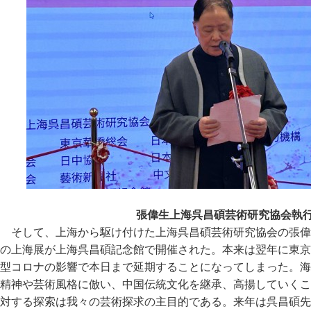
張偉生上海呉昌碩芸術研究協会執
そして、上海から駆け付けた上海呉昌碩芸術研究協会の張偉生
の上海展が上海呉昌碩記念館で開催された。本来は翌年に東京
型コロナの影響で本日まで延期することになってしまった。海
精神や芸術風格に倣い、中国伝統文化を継承、高揚していくこ
対する探索は我々の芸術探求の主目的である。来年は呉昌碩先