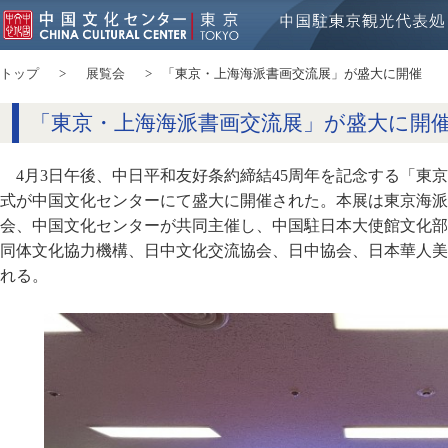
トップ
展覧会
「東京・上海海派書画交流展」が盛大に開催
「東京・上海海派書画交流展」が盛大に開
4月3日午後、中日平和友好条約締結45周年を記念する「東
式が中国文化センターにて盛大に開催された。本展は東京海派
会、中国文化センターが共同主催し、中国駐日本大使館文化部
同体文化協力機構、日中文化交流協会、日中協会、日本華人美
れる。