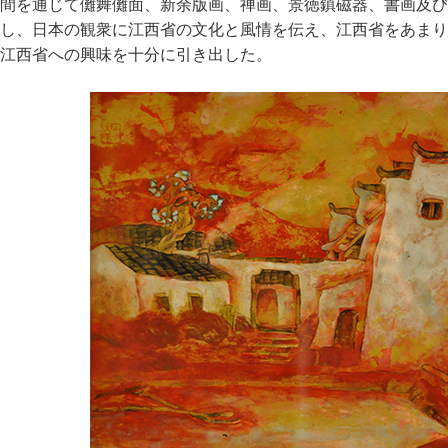
間を通じて儺舞儺面、新余版画、禅画、景徳鎮磁器、書画及び
し、日本の観衆に江西省の文化と風情を伝え、江西省をあまり
江西省への興味を十分に引き出した。