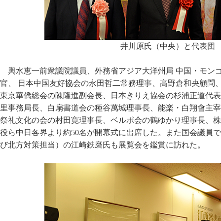
井川原氏（中央）と代表団
輿水恵一前衆議院議員、外務省アジア大洋州局 中国・モン
官、 日本中国友好協会の永田哲二常務理事、高野倉和央顧問
東京華僑総会の陳隆進副会長、日本きりえ協会の杉浦正道代表
里事務局長、白扇書道会の種谷萬城理事長、能楽・白翔會主宰
祭礼文化の会の村田寛理事長、ベルポ会の鶴ゆかり理事長、株
役ら中日各界より約50名が開幕式に出席した。また国会議員
び北方対策担当）の江崎鉄磨氏も展覧会を鑑賞に訪れた。