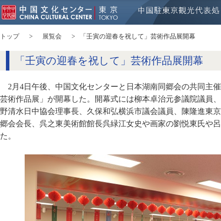
トップ
展覧会
「壬寅の迎春を祝して」芸術作品展開幕
「壬寅の迎春を祝して」芸術作品展開幕
2月4日午後、中国文化センターと日本湖南同郷会の共同主
芸術作品展」が開幕した。開幕式には柳本卓治元参議院議員、
野清水日中協会理事長、久保和弘横浜市議会議員、陳隆進東京
郷会会長、呉之東美術館館長呉緑江女史や画家の劉悦東氏や呂
た。