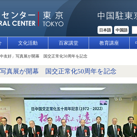
日本語
中国語
介
文化活動
百家講堂
教育講座
中友好」写真展が開幕 国交正常化50周年を記念
写真展が開幕 国交正常化50周年を記念