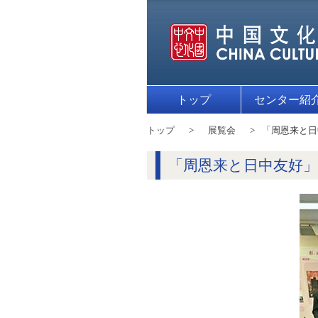
トップ
センター紹
トップ
展覧会
「周恩来と日
「周恩来と日中友好」