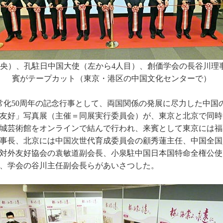
央）、孔駐日中国大使（左から4人目）、創価学会の長谷川理
賓がテープカット（東京・港区の中国文化センターで）
交正常化50周年の記念行事として、両国関係の発展に尽力した中
友好」写真展（主催＝同展実行委員会）が、東京と北京で同時
城芸術館をオンラインで結んで行われ、来賓として東京には福
事長、北京には中国次世代育成委員会の顧秀蓮主任、中国全国
対外友好協会の袁敏道副会長、小泉駐中国日本国特命全権公使
、学会の谷川主任副会長らがあいさつした。