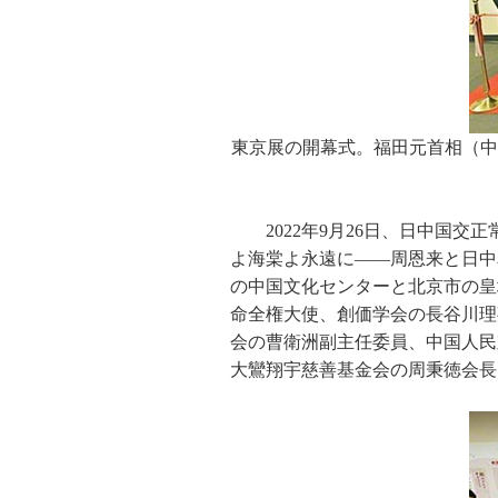
東京展の開幕式。福田元首相（中
2022年9月26日、日中国
よ海棠よ永遠に――周恩来と日中
の中国文化センターと北京市の皇
命全権大使、創価学会の長谷川理
会の曹衛洲副主任委員、中国人民
大鸞翔宇慈善基金会の周秉徳会長