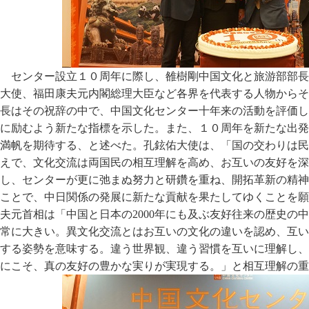
センター設立１０周年に際し、雒樹剛中国文化と旅游部部長
大使、福田康夫元内閣総理大臣など各界を代表する人物からそ
長はその祝辞の中で、中国文化センター十年来の活動を評価し
に励むよう新たな指標を示した。また、１０周年を新たな出発
満帆を期待する、と述べた。孔鉉佑大使は、「国の交わりは民
えで、文化交流は両国民の相互理解を高め、お互いの友好を深
し、センターが更に弛まぬ努力と研鑽を重ね、開拓革新の精神
ことで、中日関係の発展に新たな貢献を果たしてゆくことを願
夫元首相は「中国と日本の2000年にも及ぶ友好往来の歴史の
常に大きい。異文化交流とはお互いの文化の違いを認め、互い
する姿勢を意味する。違う世界観、違う習慣を互いに理解し、
にこそ、真の友好の豊かな実りが実現する。」と相互理解の重