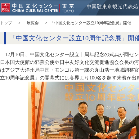
トップ
展覧会
「中国文化センター設立10周年記念展」開催
「中国文化センター設立10周年記念展」開
12月10日、中国文化センター設立十周年記念の式典が同セ
日本国大使館の郭燕公使や日中友好文化交流促進協会会長の河
はアジア大洋州局中国・モンゴル第一課の丸山浩一地域調整官
立10周年記念展」の開幕式には各界より100名を超す来賓が出