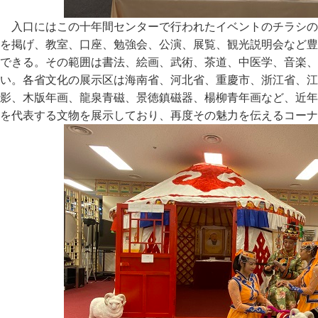
入口にはこの十年間センターで行われたイベントのチラシの
を掲げ、教室、口座、勉強会、公演、展覧、観光説明会など豊
できる。その範囲は書法、絵画、武術、茶道、中医学、音楽、
い。各省文化の展示区は海南省、河北省、重慶市、浙江省、江
影、木版年画、龍泉青磁、景徳鎮磁器、楊柳青年画など、近年
を代表する文物を展示しており、再度その魅力を伝えるコーナ