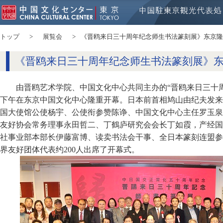
トップ
展覧会
《晋鸥来日三十周年纪念师生书法篆刻展》东京隆
《晋鸥来日三十周年纪念师生书法篆刻展》
由晋鸥艺术学院、中国文化中心共同主办的“晋鸥来日三十周
下午在东京中国文化中心隆重开幕。日本前首相鸠山由纪夫发来
国大使馆公使杨宇、公使衔参赞陈诤、中国文化中心主任罗玉泉
友好协会常务理事永田哲二、丁鶴庐研究会会长丁如霞，产经国
社事业部本部长伊藤富博、读卖书法会干事、全日本篆刻连盟参
界友好团体代表约200人出席了开幕式。