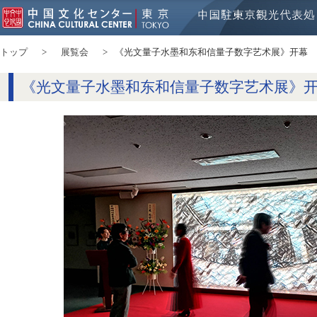
トップ
展覧会
《光文量子水墨和东和信量子数字艺术展》开幕
《光文量子水墨和东和信量子数字艺术展》