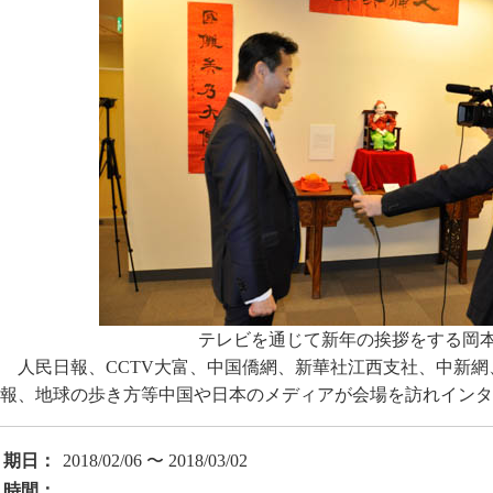
テレビを通じて新年の挨拶をする岡
人民日報、CCTV大富、中国僑網、新華社江西支社、中新網、
報、地球の歩き方等中国や日本のメディアが会場を訪れインタ
期日：
2018/02/06 〜 2018/03/02
時間：