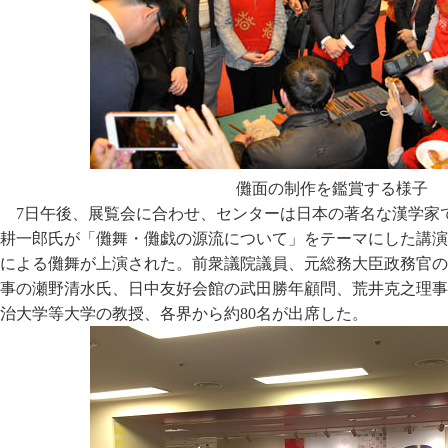
儺面の制作を鑑賞する様子
7日午後、展覧会に合わせ、センターは日本の著名な漢学家
耕一郎氏が「儺舞・儺戯の源流について」をテーマにした講演
による儺舞が上演された。前衆議院議員、元総務大臣政務官の
事の瀬野清水氏、日中友好会館の武田勝年顧問、荒井克之理事
治大学等大学の教授、各界から約80名が出席した。