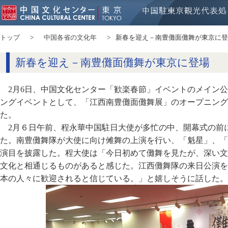
トップ
中国各省の文化年
新春を迎え－南豊儺面儺舞が東京に登
新春を迎え－南豊儺面儺舞が東京に登場
2月6日、中国文化センター「歓楽春節」イベントのメイン
ングイベントとして、「江西南豊儺面儺舞展」のオープニング
た。
2月６日午前、程永華中国駐日大使が多忙の中、開幕式の前
た。南豊儺舞隊が大使に向け傩舞の上演を行い、「魁星」、「
演目を披露した。程大使は「今日初めて儺舞を見たが、深い文
文化と相通じるものがあると感じた。江西儺舞隊の来日公演を
本の人々に歓迎されると信じている。」と嬉しそうに話した。