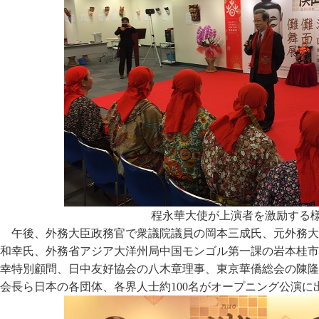
程永華大使が上演者を激励する
午後、外務大臣政務官で衆議院議員の岡本三成氏、元外務大
和幸氏、外務省アジア大洋州局中国モンゴル第一課の岩本桂市
幸特別顧問、日中友好協会の八木章理事、東京華僑総会の陳隆
会長ら日本の各団体、各界人士約100名がオープニング公演に