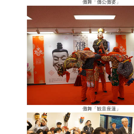
儺舞「儺公儺婆」
儺舞「観音座蓮」