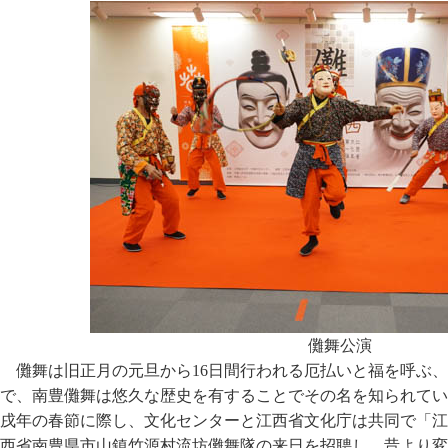
儺舞公演
儺舞は旧正月の元旦から16日間行われる厄払いと福を呼ぶ
で、南豊儺舞は悠久な歴史を有することでその名を知られてい
戌年の春節に際し、文化センターと江西省文化庁は共同で「江
西省南豊県市山鎮竹源村流坊儺舞隊の来日を招聘し、昔より変