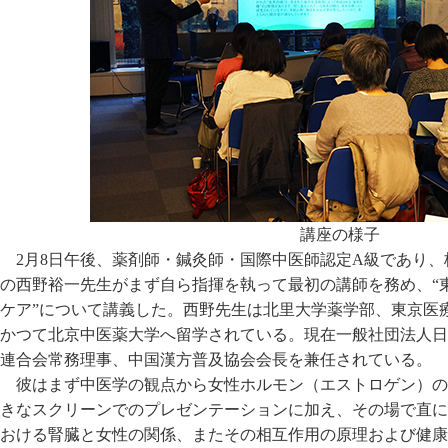
講座の様子
2月8日午後、薬剤師・鍼灸師・国際中医師認定A級であり
の西野裕一先生がまず自ら指揮を執って最初の講師を務め、“
ケア”について講義した。西野先生は北里大学薬学部、東京医
かつて北京中医薬大学へ留学されている。現在一般社団法人日
連合会常務理事、中国漢方普及協会会長を兼任されている。
彼はまず中医学の観点から女性ホルモン（エストロゲン）の
きなスクリーンでのプレゼンテーションに加え、その場で直に
おける腎臓と女性の関係、またその相互作用の原理および健康