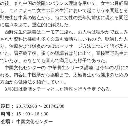
の後、また中国の陰陽のバランス理論を用いて、女性の月経周
し、これによって女性の日常生活において起こりうる問題とそ
野先生は中薬の観点から、特に女性の更年期前後に現れる問題
に焦点をあて、重点的に解説した。
西野先生の講義はユーモアに溢れ、お人柄は穏やかで親しみ
された資料は挿絵も多く文章も素晴らしいもので、聴講した人
り、治療および鍼灸のつぼのマッサージ方法について話が及ん
いた。講座終了後、多くの聴講者は前に出て、直接西野先生に
ていたが、みなとても喜んで満足した様子であった。
中国文化センターの“中華養生シリーズ講座”は今年の2月に
れる。内容は中医学から薬膳まで、太極養生から健康のための
方面から健康法を紹介していく。
3月8日は薬膳をテーマとした講座を行う予定である。
期日：
2017/02/08 〜 2017/02/08
時間：
15：00～16：30
会場：
中国文化センター