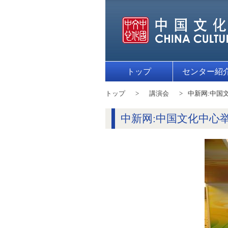
トップ
センター紹
トップ
講演会
中新网:中国
中新网:中国文化中心