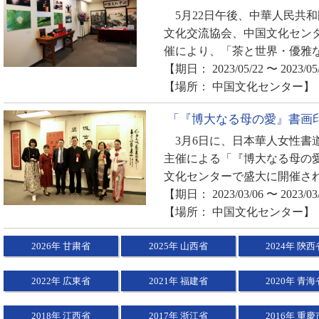
5月22日午後、中華人民共
文化交流協会、中国文化セン
催により、「茶と世界・優雅な
【期日： 2023/05/22 〜 2023/05
【場所： 中国文化センター】
「『博大なる母の愛』書画
3月6日に、日本華人女性書
主催による「『博大なる母の
文化センターで盛大に開催され
【期日： 2023/03/06 〜 2023/03
【場所： 中国文化センター】
2026年 甘粛省
2025年 山西省
2024年 陝西
2022年 広東省
2021年 福建省
2020年 青海
2018年 江西省
2017年 浙江省
2016年 重慶