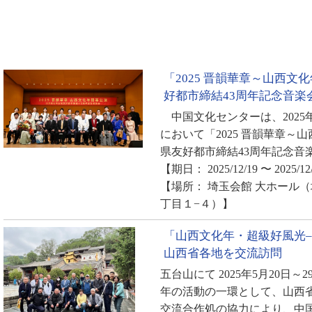
「2025 晋韻華章～山西文
好都市締結43周年記念音楽
中国文化センターは、2025年
において「2025 晋韻華章～
県友好都市締結43周年記念音
【期日： 2025/12/19 〜 2025/12
【場所： 埼玉会館 大ホール
丁目１−４）】
「山西文化年・超級好風光–
山西省各地を交流訪問
五台山にて 2025年5月20日～
年の活動の一環として、山西
交流合作処の協力により、中国