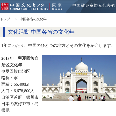
トップ
中国各省の文化年
文化活動 中国各省の文化年
1年にわたり、中国のひとつの地方とその文化を紹介します。
2013年 寧夏回族自
治区文化年
寧夏回族自治区
略称：寧
面積：66,400㎢
人口：6,678,800人
自治区首府：銀川市
日本の友好都市：島
根県