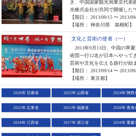
き、中国国家観光局東京代表
光株式会社が共同で開催した“中
【期日： 2013/09/15 〜 2013/09
【場所： 神奈川県 箱根町】
文化と芸術の使者（一）
2013年9月13日、中国の
術団一行12名が日本へやって
芸術や文化を伝える旅行が始ま
【期日： 2013/09/14 〜 2013/09
【場所： 東京都】
2026年 甘粛省
2025年 山西省
2024年 陝西
2022年 広東省
2021年 福建省
2020年 青海
2018年 江西省
2017年 浙江省
2016年 重慶