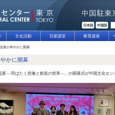
日本語
中国語
介
文化活動
百家講堂
教育講座
流展が華やかに開幕
華やかに開幕
交流展 —羽ばたく想像と創造の世界—」の開幕式が中国文化セ