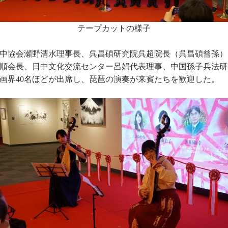
テープカットの様子
中協会瀬野清水理事長、呉昌碩研究院呉超院長（呉昌碩曾孫）
順会長、日中文化交流センター呂娟代表理事、中国孫子兵法研
画界40名ほどが出席し、琵琶の演奏が来賓たちを歓迎した。