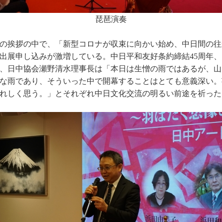
琵琶演奏
の挨拶の中で、「新型コロナが収束に向かい始め、中日間の往
出展申し込みが激増している。中日平和友好条約締結45周年
、日中協会瀬野清水理事長は「本日は生憎の雨ではあるが、山
な雨であり、そういった中で開幕することはとても意義深い。
れしく思う。」とそれぞれ中日文化交流の明るい前途を祈った