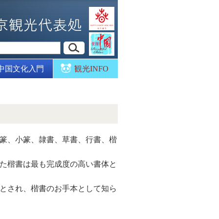
中国文化入門
観光INFO
篆、小篆、隷書、草書、行書、楷
た楷書は最も完成度の高い書体と
とされ、楷書のお手本として知ら