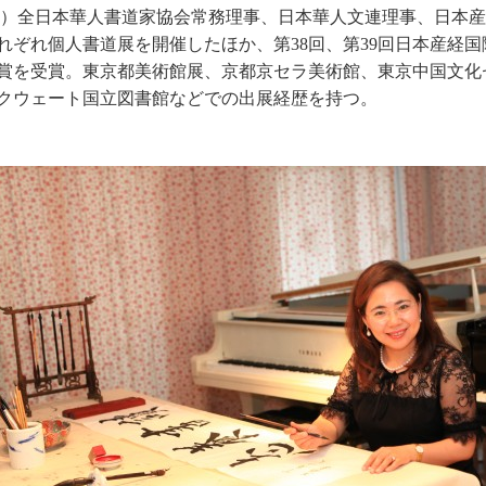
イ）全日本華人書道家協会常務理事、日本華人文連理事、日本
れぞれ個人書道展を開催したほか、第38回、第39回日本産経国
賞を受賞。東京都美術館展、京都京セラ美術館、東京中国文化
クウェート国立図書館などでの出展経歴を持つ。