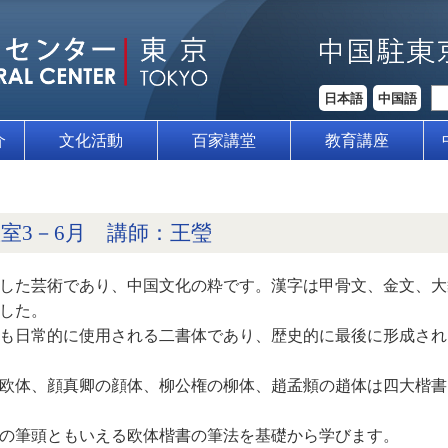
日本語
中国語
介
文化活動
百家講堂
教育講座
室3－6月 講師：王瑩
した芸術であり、中国文化の粋です。漢字は甲骨文、金文、大
した。
も日常的に使用される二書体であり、歴史的に最後に形成され
欧体、顔真卿の顔体、柳公権の柳体、趙孟頫の趙体は四大楷書
の筆頭ともいえる欧体楷書の筆法を基礎から学びます。