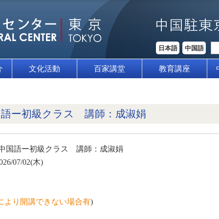
日本語
中国語
介
文化活動
百家講堂
教育講座
中国語ー初級クラス 講師：成淑娟
月 中国語ー初級クラス 講師：成淑娟
026/07/02(木)
により開講できない場合有
)