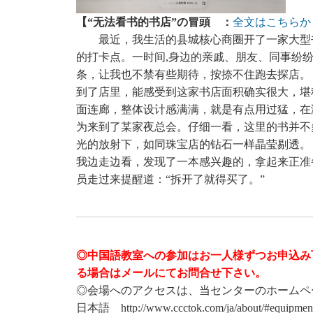
【“无法看书的书店”の冒頭 ：
全文はこちらか
最近，我生活的县城核心商圈开了一家大型
的打卡点。一时间,身边的亲戚、朋友、同事纷
条，让我也不禁有些期待，按捺不住跑去探店。
到了店里，能感受到这家书店面积确实很大，堪
面连廊，整体设计感满满，就是有点用过猛，在
为来到了某家夜总会。仔细一看，这里的书并不
光的放射下，如同珠宝店的钻石一样晶莹剔透。
我边走边看，发现了一本感兴趣的，拿起来正准
员走过来提醒道：“拆开了就得买了。”
◎中国語教室への参加はお一人様ずつお申込み
る場合はメールにてお問合せ下さい。
◎会場へのアクセスは、当センターのホームペ
日本語 http://www.ccctok.com/ja/about/#equipmen