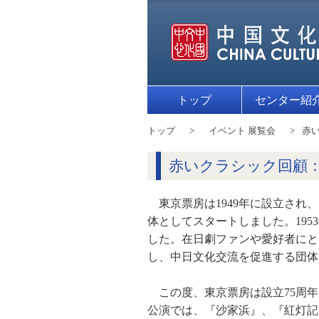
トップ
センター紹
トップ
イベント 展覧会
赤
赤いクラシック回顧：
東京票房は1949年に設立さ
体としてスタートしました。19
した。在日劇ファンや愛好者にと
し、中日文化交流を促進する団体
この度、東京票房は設立75周
公演では、『沙家浜』、『紅灯記