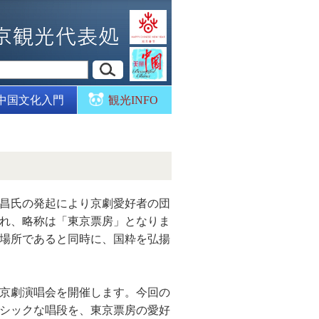
中国文化入門
観光INFO
乃昌氏の発起により京劇愛好者の団
され、略称は「東京票房」となりま
場所であると同時に、国粋を弘揚
命京劇演唱会を開催します。今回の
シックな唱段を、東京票房の愛好