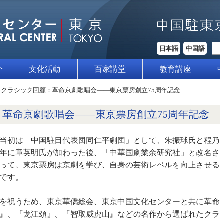
日本語
中国語
介
文化活動
百家講堂
教育講座
いクラシック回顧：革命京劇歌唱会――東京票房創立75周年記念
革命京劇歌唱会――東京票房創立75周年記念
れ、当初は「中国駐日代表団同仁平劇団」として、朱振球氏と程
53年に章英明氏が加わった後、「中華国劇業余研究社」と改名
って、東京票房は京劇を学び、自身の芸術レベルを向上させる
です。
年を祝うため、東京華僑総会、東京中国文化センターと共に革
』、『龙江頌』、『智取威虎山』などの名作から選ばれたクラ