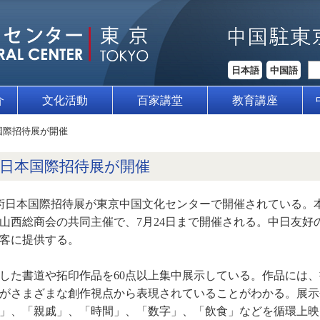
日本語
中国語
介
文化活動
百家講堂
教育講座
国際招待展が開催
日本国際招待展が開催
芸術日本国際招待展が東京中国文化センターで開催されている。
山西総商会の共同主催で、7月24日まで開催される。中日友好
客に提供する。
した書道や拓印作品を60点以上集中展示している。作品には
がさまざまな創作視点から表現されていることがわかる。展示
理」、「親戚」、「時間」、「数字」、「飲食」などを循環上