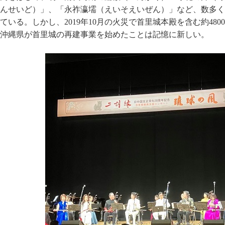
んせいど）」、「永祚瀛壖（えいそえいぜん）」など、数多く
ている。しかし、2019年10月の火災で首里城本殿を含む約48
沖縄県が首里城の再建事業を始めたことは記憶に新しい。