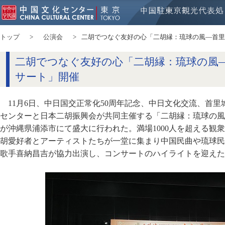
トップ
公演会
二胡でつなぐ友好の心「二胡縁：琉球の風―首里
二胡でつなぐ友好の心「二胡縁：琉球の風
サート」開催
11月6日、中日国交正常化50周年記念、中日文化交流、首
センターと日本二胡振興会が共同主催する「二胡縁：琉球の風
が沖縄県浦添市にて盛大に行われた。満場1000人を超える観衆
胡愛好者とアーティストたちが一堂に集まり中国民曲や琉球民
歌手喜納昌吉が協力出演し、コンサートのハイライトを迎えた