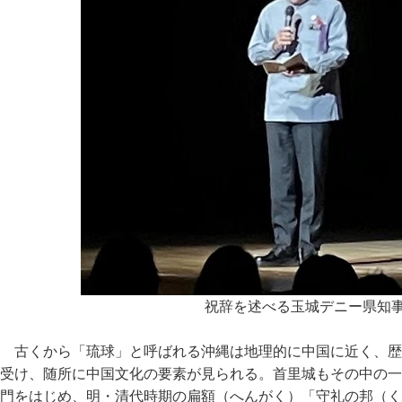
祝辞を述べる玉城デニー県知
古くから「琉球」と呼ばれる沖縄は地理的に中国に近く、歴
受け、随所に中国文化の要素が見られる。首里城もその中の一
門をはじめ、明・清代時期の扁額（へんがく）「守礼の邦（く