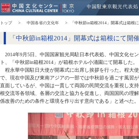
トップ
中国各省の文化年
「中秋節in箱根2014」開幕式は箱根
「中秋節in箱根2014」開幕式は箱根にて開
2014年9月5日、中国国家観光局駐日本代表処、中国文化セ
ト、「中秋節in箱根2014」が箱根ホテル小涌園にて開幕した。
程永華中国駐日大使が開幕式に出席し挨拶を行った。程大使
で、現在中国及び東南アジアの一部では中秋節を過ごす風習が
直面しているが、中国は一貫して両国の民間交流を重視し支持
根交流等各領域、各層の交流と協力を促進し、両国国民の理解
係改善のための条件と環境を作り出す意向である」と述べた。