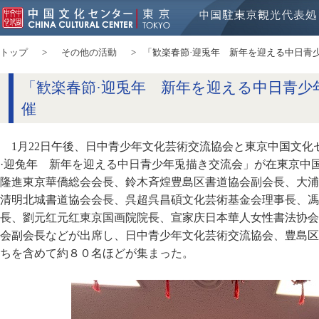
トップ
その他の活動
「歓楽春節·迎兎年 新年を迎える中日青
「歓楽春節·迎兎年 新年を迎える中日青少
催
1月22日午後、日中青少年文化芸術交流協会と東京中国文
·迎兔年 新年を迎える中日青少年兎描き交流会」が在東京中
隆進東京華僑総会会長、鈴木斉煌豊島区書道協会副会長、大浦
清明北城書道協会会長、呉超呉昌碩文化芸術基金会理事長、馮
長、劉元红元红東京国画院院長、宣家庆日本華人女性書法协会
会副会長などが出席し、日中青少年文化芸術交流協会、豊島区
ちを含めて約８０名ほどが集まった。