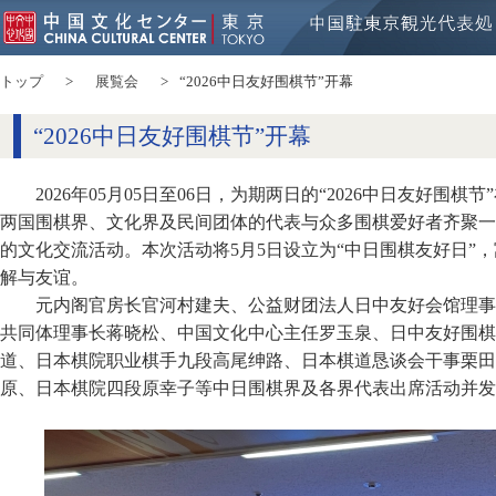
トップ
展覧会
“2026中日友好围棋节”开幕
“2026中日友好围棋节”开幕
2026年05月05日至06日，为期两日的“2026中日友好围
两国围棋界、文化界及民间团体的代表与众多围棋爱好者齐聚一
的文化交流活动。本次活动将5月5日设立为“中日围棋友好日”
解与友谊。
元内阁官房长官河村建夫、公益财团法人日中友好会馆理事
共同体理事长蒋晓松、中国文化中心主任罗玉泉、日中友好围棋
道、日本棋院职业棋手九段
高尾绅路
、日本棋道恳谈会干事栗田
原、日本棋院四段原幸子等中日围棋界及各界代表出席活动并发