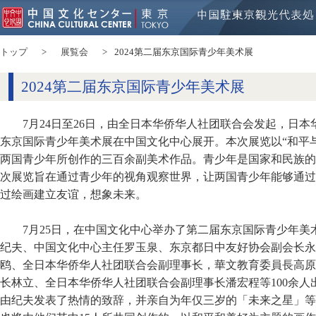
トップ
展覧会
2024第二届东京国际青少年美术展
2024第二届东京国际青少年美术展
7月24日至26日，由全日本华侨华人社团联合会发起，日
东京国际青少年美术展在中国文化中心展开。本次展览以“和平
两国青少年所创作的三百余副美术作品。青少年是国家和民族的
次展览旨在通过青少年的视角观察世界，让两国青少年能够通过
过绘画建立友谊，想象未来。
7月25日，在中国文化中心举办了第二届东京国际青少年
纪夫、中国文化中心主任罗玉泉、东京都日中友好协会副会长永
鸥、全日本华侨华人社团联合会副理事长，華文教育委員長高原
长林立、全日本华侨华人社团联合会副理事长潘宏程等100余
由纪夫发表了热情的致辞，并亲自为年仅三岁的「未来之星」等