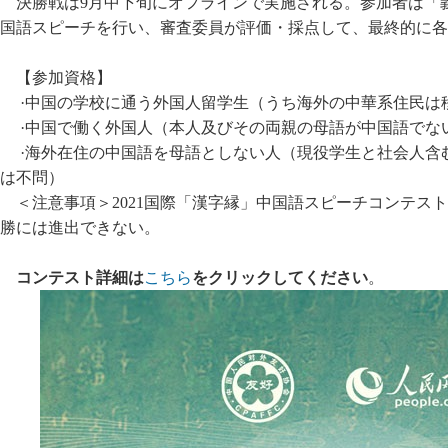
決勝戦は9月中下旬にオフラインで実施される。参加者は「
国語スピーチを行い、審査委員が評価・採点して、最終的に各
【参加資格】
·中国の学校に通う外国人留学生（うち海外の中華系住民は
·中国で働く外国人（本人及びその両親の母語が中国語でな
·海外在住の中国語を母語としない人（現役学生と社会人含
は不問）
＜注意事項＞2021国際「漢字縁」中国語スピーチコンテス
勝には進出できない。
コンテスト詳細は
こちら
をクリックしてください
。