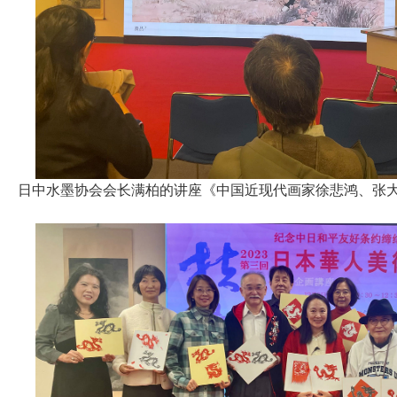
日中水墨协会会长满柏的讲座《中国近现代画家徐悲鸿、张