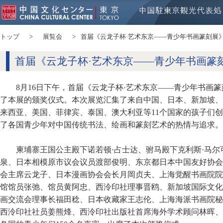
トップ
展覧会
首届《云龙子杯·艺术东京——青少年书画篆刻展
首届《云龙子杯·艺术东京——青少年书画篆
8月16日下午，首届《云龙子杯·艺术东京——青少年书画
了本展的颁奖仪式。本次展览汇集了来自中国、日本、新加坡、
来西亚、美国、菲律宾、泰国、澳大利亚等11个国家的孩子们创
了各国青少年对中国传统书法、绘画和篆刻艺术的热情与追求。
柬埔寨王国公主殿下诺若顿·占士达、驸马殿下克利斯·马
泉、日本相模原市议会议员渡部俊明、东京都日本中国友好协会
会主席云龙子、日本漫画协会会长月岡贞夫、上海觉醒书画院院
馆馆员张弛、馆员黄阿忠、西泠印社理事晋鸥、新加坡国际文化
画交流会理事长福田稔、日本收藏家王志伦、上海海派书画院秘
西泠印社社员姜熊烽、西泠印社出版社首席海外学术顾问林晖、