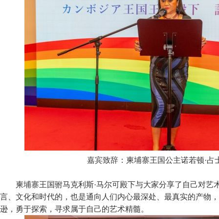
嘉宾致辞：柬埔寨王国公主诺若顿·占
柬埔寨王国驸马克利斯·马尔可殿下与大家分享了自己对艺
言、文化和时代的，也是通向人们内心最深处、最真实的产物，
逊，勇于探索，寻求属于自己的艺术精髓。