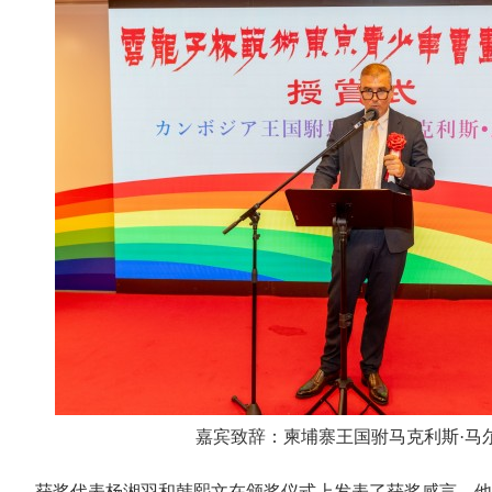
嘉宾致辞：柬埔寨王国驸马克利斯·马
获奖代表杨湘羽和韩熙文在颁奖仪式上发表了获奖感言，他