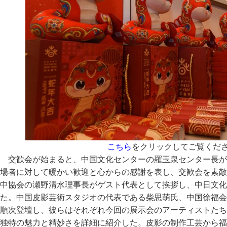
こちら
をクリックしてご覧くだ
交歓会が始まると、中国文化センターの羅玉泉センター長が
場者に対して暖かい歓迎と心からの感謝を表し、交歓会を素敵
中協会の瀬野清水理事長がゲスト代表として挨拶し、中日文化
た。中国皮影芸術スタジオの代表である柴思萌氏、中国徐福会
順次登壇し、彼らはそれぞれ今回の展示会のアーティストたち
独特の魅力と精妙さを詳細に紹介した。皮影の制作工芸から福