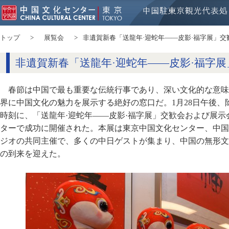
トップ
展覧会
非遺賀新春「送龍年·迎蛇年——皮影·福字展」交
非遺賀新春「送龍年·迎蛇年——皮影·福字
春節は中国で最も重要な伝統行事であり、深い文化的な意味
界に中国文化の魅力を展示する絶好の窓口だ。1月28日午後
時刻に、「送龍年·迎蛇年——皮影·福字展」交歓会および展
ターで成功に開催された。本展は東京中国文化センター、中国
ジオの共同主催で、多くの中日ゲストが集まり、中国の無形文
の到来を迎えた。