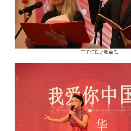
王子江氏と張兢氏