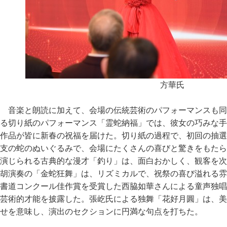
方華氏
音楽と朗読に加えて、会場の伝統芸術のパフォーマンスも同
る切り紙のパフォーマンス「霊蛇納福」では、彼女の巧みな手
作品が皆に新春の祝福を届けた。切り紙の過程で、初回の抽選
支の蛇のぬいぐるみで、会場にたくさんの喜びと驚きをもたら
演じられる古典的な漫才「釣り」は、面白おかしく、観客を次
胡演奏の「金蛇狂舞」は、リズミカルで、祝祭の喜び溢れる雰
書道コンクール佳作賞を受賞した西脇如華さんによる童声独唱
芸術的才能を披露した。張屹氏による独舞「花好月圓」は、美
せを意味し、演出のセクションに円満な句点を打ちた。