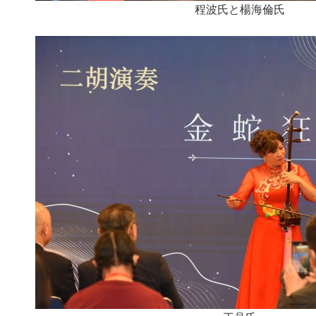
程波氏と楊海倫氏