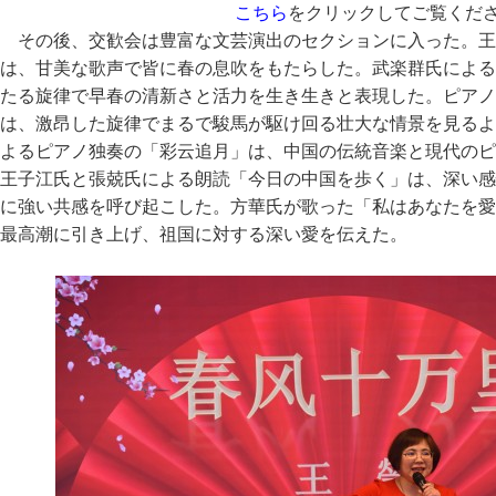
こちら
をクリックしてご覧くだ
その後、交歓会は豊富な文芸演出のセクションに入った。王
は、甘美な歌声で皆に春の息吹をもたらした。武楽群氏による
たる旋律で早春の清新さと活力を生き生きと表現した。ピアノ
は、激昂した旋律でまるで駿馬が駆け回る壮大な情景を見るよ
よるピアノ独奏の「彩云追月」は、中国の伝統音楽と現代のピ
王子江氏と張兢氏による朗読「今日の中国を歩く」は、深い感
に強い共感を呼び起こした。方華氏が歌った「私はあなたを愛
最高潮に引き上げ、祖国に対する深い愛を伝えた。