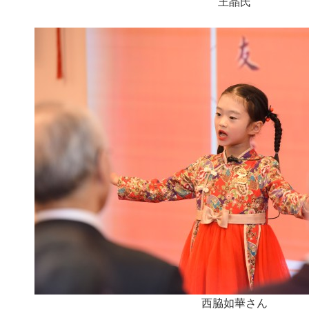
王晶氏
西脇如華さん