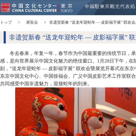
トップ
展覧会
非遗贺新春 “送龙年迎蛇年 — 皮影福字展” 联欢
非遗贺新春 “送龙年迎蛇年 — 皮影福字展” 
冬去春来，年复一年，春节作为中国最重要的传统节日，承
感，是向世界展示中国文化魅力的绝佳窗口。1月28日下午，在
刻，“送龙年迎蛇年 — 皮影福字展” 联欢会暨展览开幕式在东
东京中国文化中心、中国徐福会、广义中国皮影艺术工作室联合
共同感受中国非遗魅力，迎接蛇年的到来。