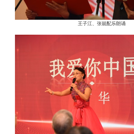
王子江、张兢配乐朗诵