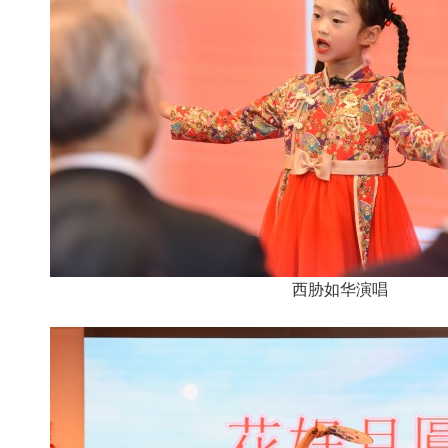
西胁如华演唱