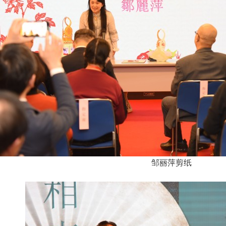
邹丽萍剪纸