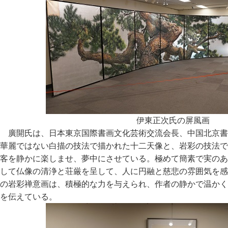
伊東正次氏の屏風画
廣開氏は、日本東京国際書画文化芸術交流会長、中国北京書
華麗ではない白描の技法で描かれた十二天像と、岩彩の技法で
客を静かに楽しませ、夢中にさせている。極めて簡素で実のあ
して仏像の清浄と荘厳を呈して、人に円融と慈悲の雰囲気を感
の岩彩禅意画は、積極的な力を与えられ、作者の静かで温かく
を伝えている。