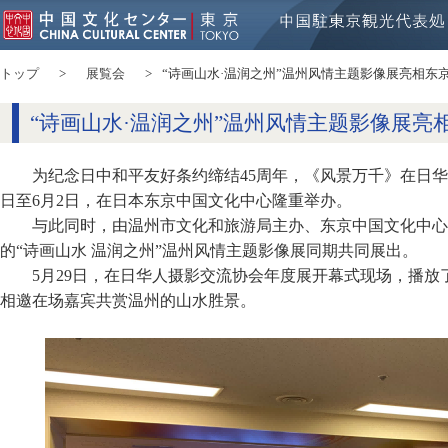
トップ
展覧会
“诗画山水·温润之州”温州风情主题影像展亮相东
“诗画山水·温润之州”温州风情主题影像展亮
为纪念日中和平友好条约缔结45周年，《风景万千》在日华
日至6月2日，在日本东京中国文化中心隆重举办。
与此同时，由温州市文化和旅游局主办、东京中国文化中心
的“诗画山水 温润之州”温州风情主题影像展同期共同展出。
5月29日，在日华人摄影交流协会年度展开幕式现场，播
相邀在场嘉宾共赏温州的山水胜景。