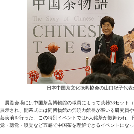
日本中国茶文化振興協会の山口紀子代表
展覧会場には中国茶葉博物館の職員によって茶器38セット（
展示され、開幕式には同博物館の呉暁力館長が率いる研究員や
芸実演を行った。この特別イベントでは6大銘茶が振舞われ、
覚・聴覚・嗅覚など五感で中国茶を理解できるイベントになっ