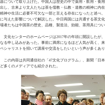
器について取り上げた。中国人は歴史の中で薬用・飲用・食用
出し、古来より文人たちは茶を儒教・仏教・道教の精神に内在
精神や生活に必要不可欠な一部と言える存在になったと述べ、
に与えた影響について解説した。中日両国には共通する茶文化
場者たちは中国茶の歴史、品種、製造法、効能、茶用具につい
文化センターのホームページは2017年の年頭に開設したが
なる申し込みがあった。事前に満席になるほど人気が高く、来
ペシャリストを招いて講座や交流をしたいという声が多くあり
この内容は共同通信社の「47文化プログラム」、新聞「日
ど多くのメディアでも紹介された。