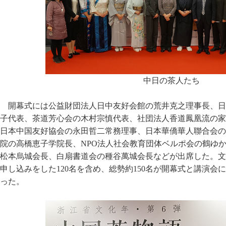
中日の茶人たち
開幕式には公益財団法人日中友好会館の荒井克之理事長、日
子代表、茶道芳心会の木村宗慎代表、社団法人香道鳳凰流の家
日本中国友好協会の永田哲二常務理事、日本華僑華人聯合会の
院の高橋恵子学院長、NPO法人社会教育団体ベルポ会の鶴ゆ
松本烏城会長、白扇書道会の種谷萬城会長などが出席した。文
申し込みをした120名を含め、総勢約150名が開幕式と講演会
った。